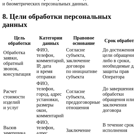
и биометрических персональных данных.
8. Цели обработки персональных
данных
Цель
Категории
Правовое
Срок обрабо
обработки
данных
основание
ФИО,
Согласие
До достижения
Обработка
телефон,
субъекта,
цели обращени
заявки,
комментарий,
заключение
либо в сроки,
обратный
IP, дата
договора
необходимые д
звонок,
и время
по инициативе
защиты прав
консультация
отправки
субъекта
Оператора
ФИО,
телефон,
До завершения
Расчет
Согласие
город, адрес
обработки
стоимости
субъекта,
установки,
обращения или
изделий
преддоговорные
размеры
заключения
и услуг
отношения
окон,
договора
комментарий
ФИО,
В течение срок
Вызов
телефон,
Заключение
исполнения
замерщика
адрес