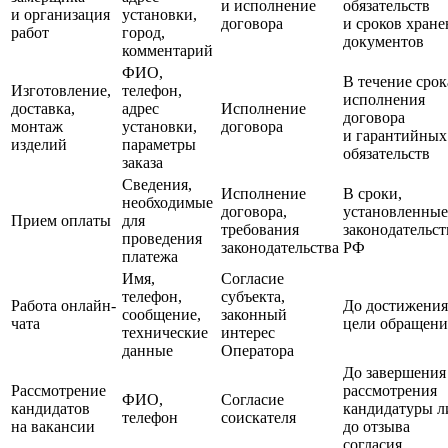
и исполнение
обязательств
и организация
установки,
договора
и сроков хране
работ
город,
документов
комментарий
ФИО,
В течение срок
Изготовление,
телефон,
исполнения
доставка,
адрес
Исполнение
договора
монтаж
установки,
договора
и гарантийных
изделий
параметры
обязательств
заказа
Сведения,
Исполнение
В сроки,
необходимые
договора,
установленные
Прием оплаты
для
требования
законодательс
проведения
законодательства
РФ
платежа
Имя,
Согласие
телефон,
субъекта,
Работа онлайн-
До достижения
сообщение,
законный
чата
цели обращени
технические
интерес
данные
Оператора
До завершения
Рассмотрение
рассмотрения
ФИО,
Согласие
кандидатов
кандидатуры л
телефон
соискателя
на вакансии
до отзыва
согласия