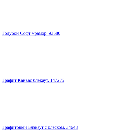
Голубой Софт мрамор. 93580
Графит Канвас блэкаут. 147275
Графитовый Блэкаут с блеском. 34648