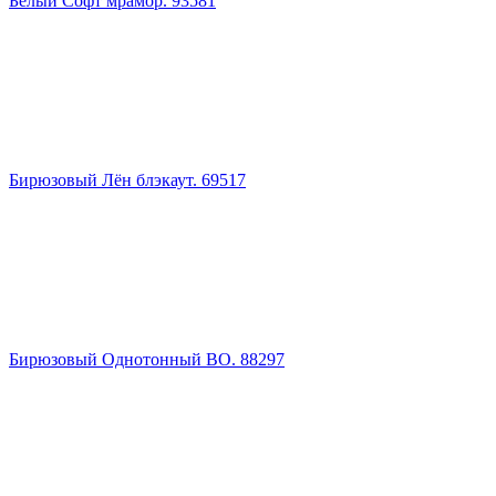
Белый Софт мрамор. 93581
Бирюзовый Лён блэкаут. 69517
Бирюзовый Однотонный BO. 88297