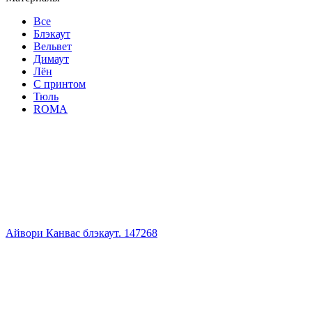
Все
Блэкаут
Вельвет
Димаут
Лён
С принтом
Тюль
ROMA
Айвори Канвас блэкаут. 147268