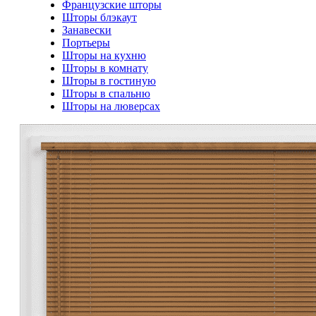
Французские шторы
Шторы блэкаут
Занавески
Портьеры
Шторы на кухню
Шторы в комнату
Шторы в гостиную
Шторы в спальню
Шторы на люверсах