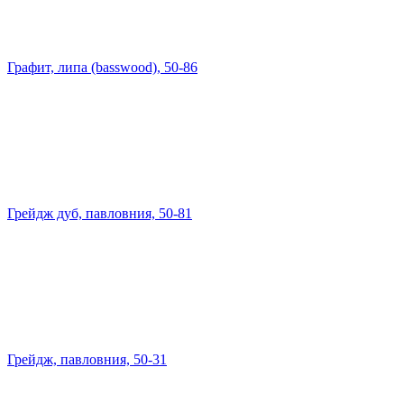
Графит, липа (basswood), 50-86
Грейдж дуб, павловния, 50-81
Грейдж, павловния, 50-31