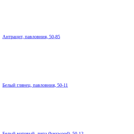
Антрацит, павловния, 50-85
Белый глянец, павловния, 50-11
Белый матовый, липа (basswood), 50-12