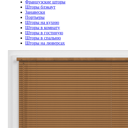
Французские шторы
Шторы блэкаут
Занавески
Портьеры
Шторы на кухню
Шторы в комнату
Шторы в гостиную
Шторы в спальню
Шторы на люверсах