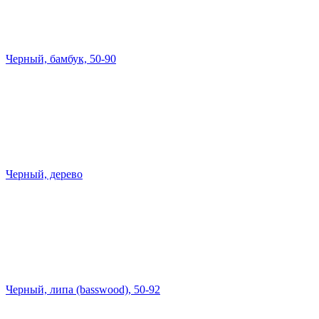
Черный, бамбук, 50-90
Черный, дерево
Черный, липа (basswood), 50-92