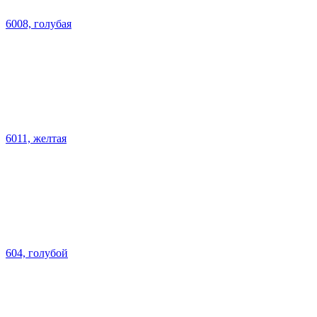
6008, голубая
6011, желтая
604, голубой