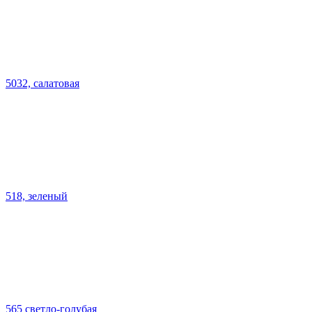
5032, салатовая
518, зеленый
565 светло-голубая