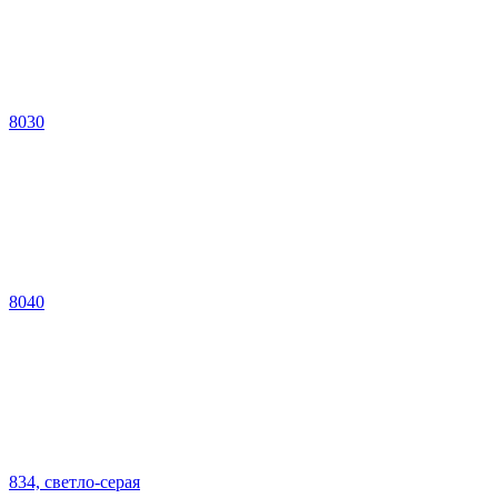
8030
8040
834, светло-серая