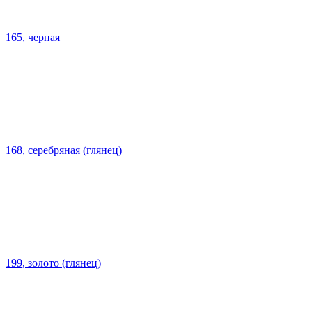
165, черная
168, серебряная (глянец)
199, золото (глянец)