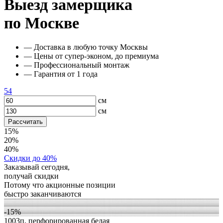
Выезд замерщика
по Москве
— Доставка в любую точку Москвы
— Цены от супер-эконом, до премиума
— Профессиональный монтаж
— Гарантия от 1 года
54
см
см
Рассчитать
15%
20%
40%
Скидки до 40%
Заказывай сегодня,
получай скидки
Потому что акционные позиции
быстро заканчиваются
-15%
1003п, перфорированная белая
1