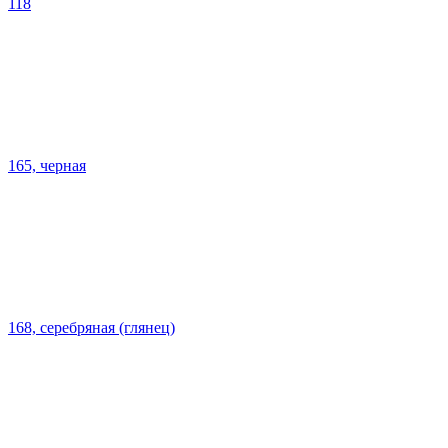
118
165, черная
168, серебряная (глянец)