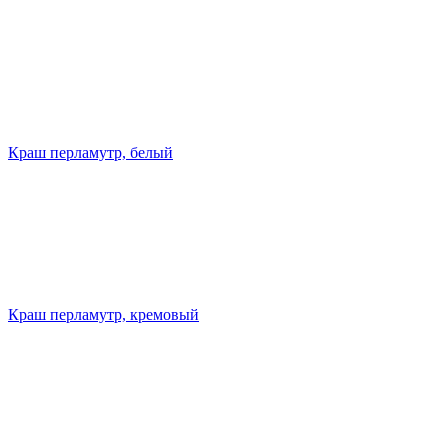
Краш перламутр, белый
Краш перламутр, кремовый