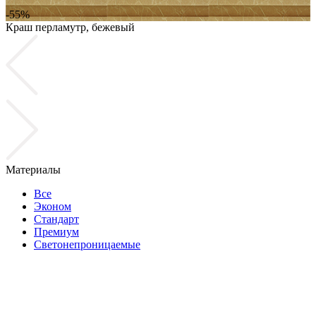
-55%
Краш перламутр, бежевый
К
Материалы
Все
Эконом
Стандарт
Премиум
Светонепроницаемые