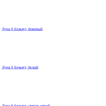
Луна S блэкаут, бежевый
Луна S блэкаут, белый
Луна S блэкаут, светло-серый