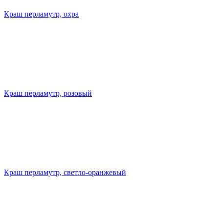
Краш перламутр, охра
Краш перламутр, розовый
Краш перламутр, светло-оранжевый