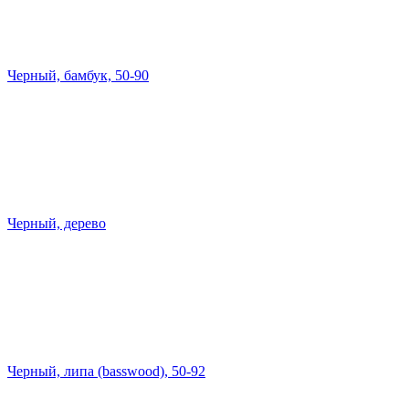
Черный, бамбук, 50-90
Черный, дерево
Черный, липа (basswood), 50-92