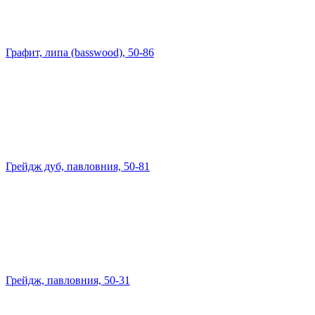
Графит, липа (basswood), 50-86
Грейдж дуб, павловния, 50-81
Грейдж, павловния, 50-31