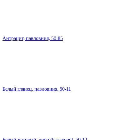
Антрацит, павловния, 50-85
Белый глянец, павловния, 50-11
Белый матовый, липа (basswood), 50-12