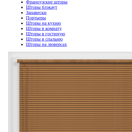
Французские шторы
Шторы блэкаут
Занавески
Портьеры
Шторы на кухню
Шторы в комнату
Шторы в гостиную
Шторы в спальню
Шторы на люверсах