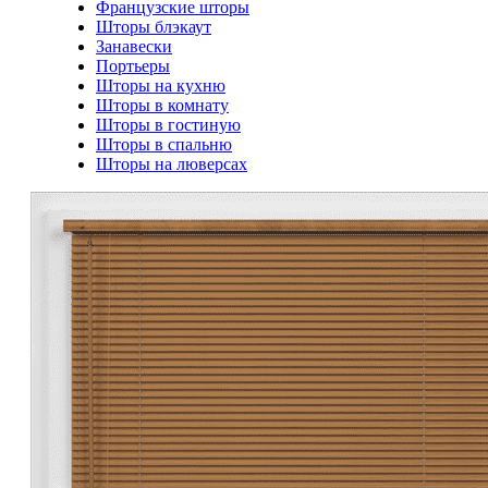
Французские шторы
Шторы блэкаут
Занавески
Портьеры
Шторы на кухню
Шторы в комнату
Шторы в гостиную
Шторы в спальню
Шторы на люверсах