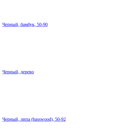
Черный, бамбук, 50-90
Черный, дерево
Черный, липа (basswood), 50-92