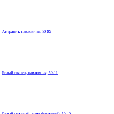
Антрацит, павловния, 50-85
Белый глянец, павловния, 50-11
Белый матовый, липа (basswood), 50-12