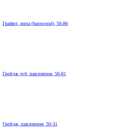
Графит, липа (basswood), 50-86
Грейдж дуб, павловния, 50-81
Грейдж, павловния, 50-31